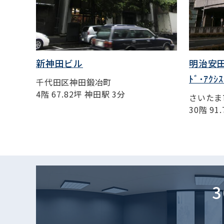
新神田ビル
明治安田
ﾄﾞ･ｱｸｼｽ
千代田区神田鍛冶町
4階 67.82坪 神田駅 3分
さいたま
30階 9