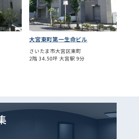
大宮東町第一生命ビル
竹内
さいたま市大宮区東町
千代
2階 34.50坪 大宮駅 9分
3階 3
集