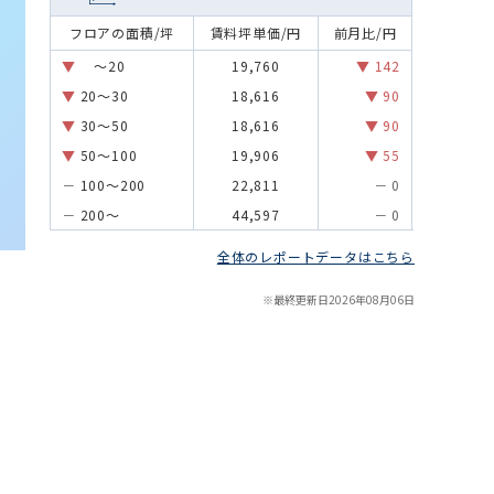
フロアの面積/坪
賃料坪単価/円
前月比/円
～20
19,760
142
20～30
18,616
90
30～50
18,616
90
50～100
19,906
55
100～200
22,811
0
200～
44,597
0
全体のレポートデータはこちら
※最終更新⽇
2026年08月06日