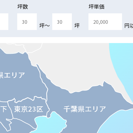
坪数
坪単価
坪
〜
坪
円