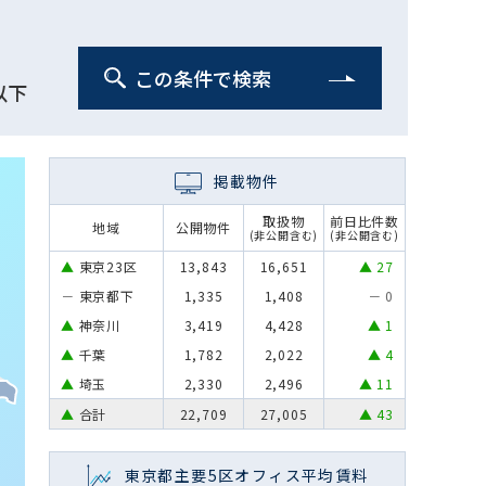
この条件で検索
以下
掲載物件
取扱物
前⽇⽐件数
地域
公開物件
(非公開含む)
(非公開含む)
東京23区
13,843
16,651
27
東京都下
1,335
1,408
0
神奈川
3,419
4,428
1
千葉
1,782
2,022
4
埼玉
2,330
2,496
11
合計
22,709
27,005
43
東京都主要5区オフィス平均賃料