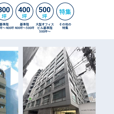
基準階
その他の
基準階
大型オフィス
0坪〜400坪
特集
400坪〜500坪
ビル基準階
500坪〜