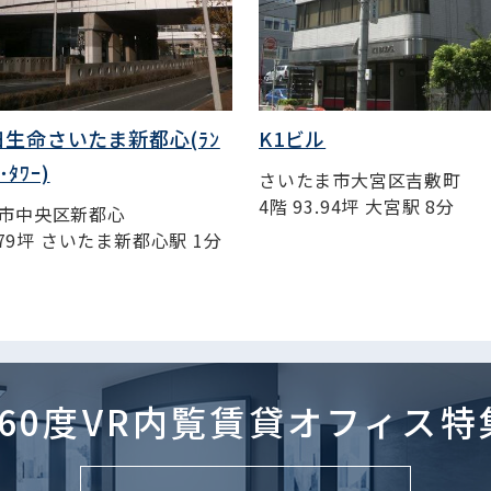
生命さいたま新都心(ﾗﾝ
K1ビル
･ﾀﾜｰ)
さいたま市大宮区吉敷町
4階 93.94坪 大宮駅 8分
市中央区新都心
1.79坪 さいたま新都心駅 1分
360度VR内覧賃貸
オフィス特