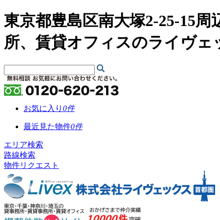
東京都豊島区南大塚2-25-1
所、賃貸オフィスのライヴェ
お気に入り
0
件
最近見た物件
0
件
エリア検索
路線検索
物件リクエスト