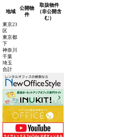
取扱物件
公開物
地域
（非公開含
件
む）
東京23
区
東京都
下
神奈川
千葉
埼玉
合計