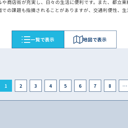
ルや商店街が充実し、日々の生活に便利です。また、都立東
面での課題も指摘されることがありますが、交通利便性、生
⼀覧で表⽰
地図で表⽰
1
2
3
4
5
6
7
8
…