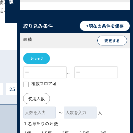
綾瀬公園は、アスレチック施設や水辺空間が整備
活利便性、そして自然環境のバランスが取れた、
絞り込み条件
+現在の条件を保存
面積
変更する
坪/m2
〜
複数フロア可
25
使用人数
〜
人
１名あたりの坪数