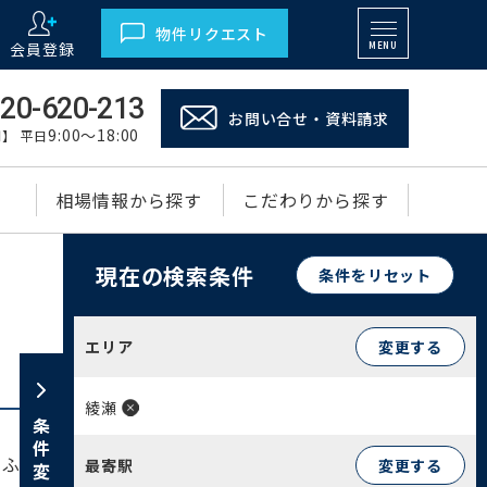
物件リクエスト
会員登録
MENU
20-620-213
お問い合せ・資料請求
9:00～18:00
】 平日
相場情報から探す
こだわりから探す
現在の検索条件
条件をリセット
エリア
変更する
綾瀬
条件変更
あふれる商業エリアと広大な公園が共存する魅力的
最寄駅
変更する