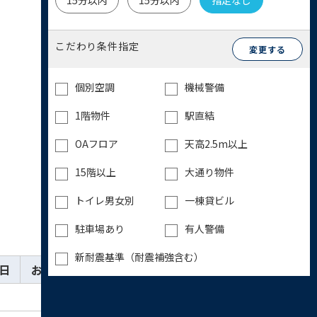
15分以内
15分以内
指定なし
こだわり条件指定
変更する
個別空調
機械警備
1階物件
駅直結
OAフロア
天高2.5m以上
15階以上
大通り物件
トイレ男女別
一棟貸ビル
駐車場あり
有人警備
新耐震基準（耐震補強含む）
日
お気に入り
詳細
お問い合わせ