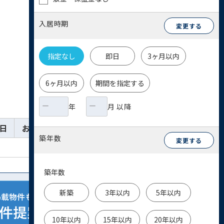
入居時期
変更する
指定なし
即日
3ヶ月以内
6ヶ月以内
期間を指定する
年
月 以降
日
お気に入り
詳細
お問い合わせ
築年数
変更する
築年数
新築
3年以内
5年以内
10年以内
15年以内
20年以内