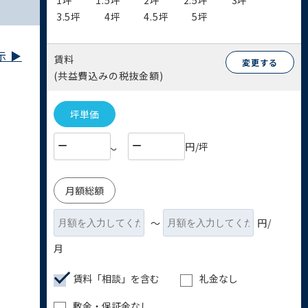
1坪
1.5坪
2坪
2.5坪
3坪
3.5坪
4坪
4.5坪
5坪
 ▶︎
賃料
変更する
(共益費込みの税抜金額)
坪単価
円/坪
〜
月額総額
〜
円/
月
賃料「相談」を含む
礼金なし
敷金・保証金なし