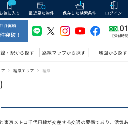
0
お気に入り
最近見た物件
保存した
検索条件
ログイン
仲介実績
01
件突破！
【受付時間
路線・駅から探す
路線マップから探す
地図から探す
リア
綾瀬エリア
綾瀬
)
線と東京メトロ千代田線が交差する交通の要衝であり、活気