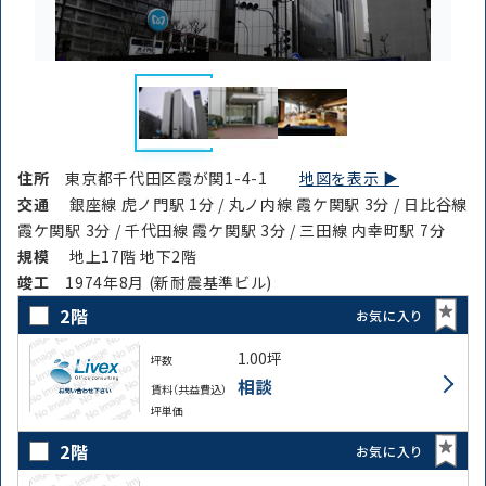
住所
東京都千代田区霞が関1-4-1
地図を表示 ▶︎
交通
銀座線 虎ノ門駅 1分 / 丸ノ内線 霞ケ関駅 3分 / 日比谷線
霞ケ関駅 3分 / 千代田線 霞ケ関駅 3分 / 三田線 内幸町駅 7分
規模
地上17階 地下2階
竣⼯
1974年8月 (新耐震基準ビル)
2階
お気に入り
1.00坪
坪数
相談
賃料（共益費込）
坪単価
2階
お気に入り