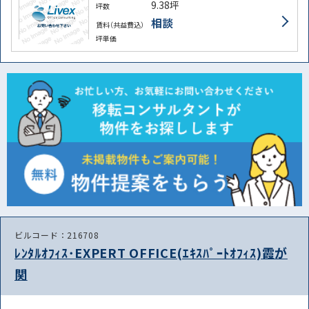
9.38坪
坪数
相談
賃料（共益費込）
坪単価
ビルコード：216708
ﾚﾝﾀﾙｵﾌｨｽ･EXPERT OFFICE(ｴｷｽﾊﾟｰﾄｵﾌｨｽ)霞が
関