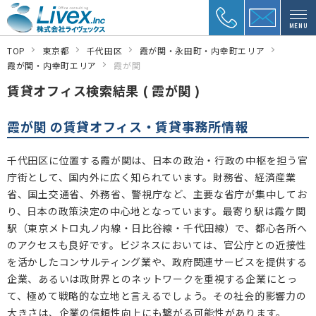
MENU
TOP
東京都
千代田区
霞が関・永田町・内幸町エリア
霞が関・内幸町エリア
霞が関
賃貸オフィス検索結果 ( 霞が関 )
霞が関 の賃貸オフィス・賃貸事務所情報
千代田区に位置する霞が関は、日本の政治・行政の中枢を担う官
庁街として、国内外に広く知られています。財務省、経済産業
省、国土交通省、外務省、警視庁など、主要な省庁が集中してお
り、日本の政策決定の中心地となっています。最寄り駅は霞ケ関
駅（東京メトロ丸ノ内線・日比谷線・千代田線）で、都心各所へ
のアクセスも良好です。ビジネスにおいては、官公庁との近接性
を活かしたコンサルティング業や、政府関連サービスを提供する
企業、あるいは政財界とのネットワークを重視する企業にとっ
て、極めて戦略的な立地と言えるでしょう。その社会的影響力の
大きさは、企業の信頼性向上にも繋がる可能性があります。