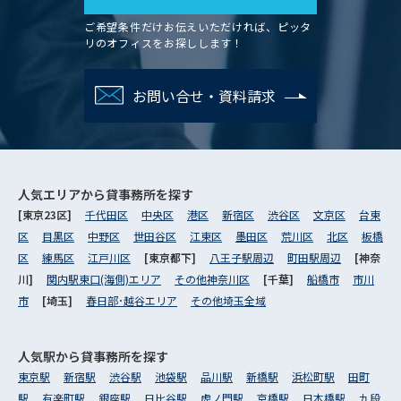
ご希望条件だけお伝えいただければ、ピッタ
リのオフィスをお探しします！
お問い合せ・資料請求
人気エリアから
貸事務所を探す
[東京23区]
千代田区
中央区
港区
新宿区
渋谷区
文京区
台東
区
目黒区
中野区
世田谷区
江東区
墨田区
荒川区
北区
板橋
区
練馬区
江戸川区
[東京都下]
八王子駅周辺
町田駅周辺
[神奈
川]
関内駅東口(海側)エリア
その他神奈川区
[千葉]
船橋市
市川
市
[埼玉]
春日部･越谷エリア
その他埼玉全域
人気駅から
貸事務所を探す
東京駅
新宿駅
渋谷駅
池袋駅
品川駅
新橋駅
浜松町駅
田町
駅
有楽町駅
銀座駅
日比谷駅
虎ノ門駅
京橋駅
日本橋駅
九段