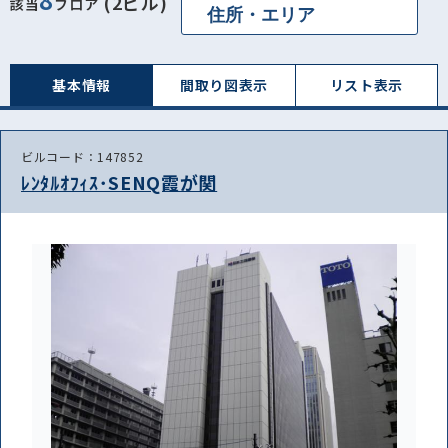
(2ビル)
該当
フロア
基本情報
間取り図表⽰
リスト表⽰
ビルコード：147852
ﾚﾝﾀﾙｵﾌｨｽ･SENQ霞が関