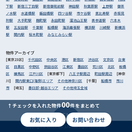
下駅
新宿三丁目駅
新宿御苑前駅
神田駅
秋葉原駅
上野駅
御茶
ノ水駅
水道橋駅
飯田橋駅
四ツ谷駅
市ケ谷駅
恵比寿駅
赤坂見
附駅
大手町駅
麹町駅
永田町駅
溜池山王駅
表参道駅
六本木
駅
五反田駅
千葉駅
船橋駅
海浜幕張駅
横浜駅
川崎駅
新横浜
駅
関内駅
桜木町駅
みなとみらい駅
物件アーカイブ
[東京23区]
千代田区
中央区
港区
新宿区
渋谷区
文京区
台東
区
目黒区
中野区
世田谷区
江東区
墨田区
荒川区
北区
板橋
区
練馬区
江戸川区
[東京都下]
八王子駅周辺
町田駅周辺
[神奈
川]
関内駅東口(海側)エリア
その他神奈川区
[千葉]
船橋市
市川
市
[埼玉]
春日部･越谷エリア
その他埼玉全域
00
↑チェックを入れた物件
件をまとめて
MENU
お気に入り
お問い合わせ
Copyright© Livex Co.,Ltd. All right reserved.