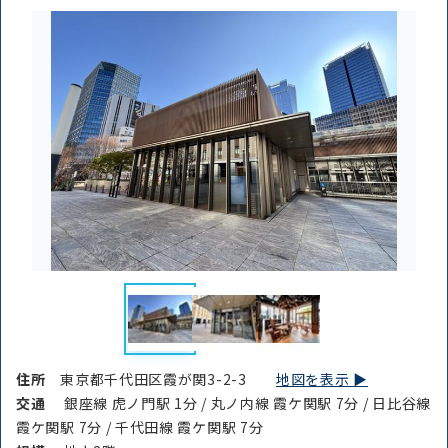
路線・駅
住所
から探す
から探す
条件を絞り込む
住所
東京都千代田区霞が関3-2-3
地図を表示 ▶︎
交通
銀座線 虎ノ門駅 1分 / 丸ノ内線 霞ケ関駅 7分 / 日比谷線
霞ケ関駅 7分 / 千代田線 霞ケ関駅 7分