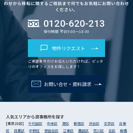
わせから移転に関するご相談まで何でもお気軽にお問い合わせ
ください。
0120-620-213
受付時間 平日9:00～18:00
物件リクエスト
ご希望条件だけお伝えいただければ、ピッタ
リのオフィスをお探しします！
お問い合せ・資料請求
人気エリアから
貸事務所を探す
[東京23区]
千代田区
中央区
港区
新宿区
渋谷区
文京区
台東
区
目黒区
中野区
世田谷区
江東区
墨田区
荒川区
北区
板橋