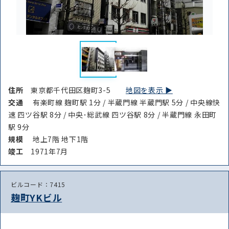
住所
東京都千代田区麹町3-5
地図を表示 ▶︎
交通
有楽町線 麹町駅 1分 / 半蔵門線 半蔵門駅 5分 / 中央線快
速 四ツ谷駅 8分 / 中央･総武線 四ツ谷駅 8分 / 半蔵門線 永田町
駅 9分
規模
地上7階 地下1階
竣⼯
1971年7月
ビルコード：7415
麹町YKビル