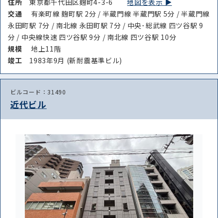
住所
東京都千代田区麹町4-3-6
地図を表示 ▶︎
交通
有楽町線 麹町駅 2分 / 半蔵門線 半蔵門駅 5分 / 半蔵門線
永田町駅 7分 / 南北線 永田町駅 7分 / 中央･総武線 四ツ谷駅 9
分 / 中央線快速 四ツ谷駅 9分 / 南北線 四ツ谷駅 10分
規模
地上11階
竣⼯
1983年9月 (新耐震基準ビル)
ビルコード：31490
近代ビル