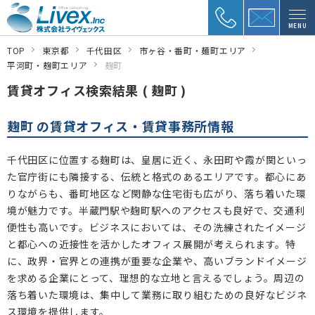
MENU
TOP
東京都
千代田区
市ヶ谷・番町・麺町エリア
平河町・麹町エリア
麹町
賃貸オフィス検索結果 ( 麹町 )
麹町 の賃貸オフィス・賃貸事務所情報
千代田区に位置する麹町は、皇居に近く、永田町や霞が関といっ
た官庁街にも隣接する、伝統と格式のあるエリアです。都心にあ
りながらも、番町地区など閑静な住宅街も広がり、落ち着いた環
境が魅力です。半蔵門駅や麹町駅へのアクセスも良好で、交通利
便性も高いです。ビジネスにおいては、その洗練されたイメージ
と都心への近接性を活かしたオフィス展開が考えられます。特
に、政界・官界との連携が重要な企業や、高いブランドイメージ
を求める企業にとって、理想的な立地と言えるでしょう。周辺の
落ち着いた環境は、集中して業務に取り組むための良好なビジネ
ス環境を提供します。