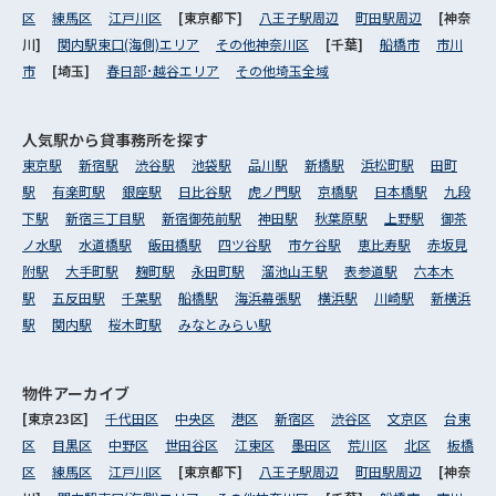
区
練馬区
江戸川区
[東京都下]
八王子駅周辺
町田駅周辺
[神奈
川]
関内駅東口(海側)エリア
その他神奈川区
[千葉]
船橋市
市川
市
[埼玉]
春日部･越谷エリア
その他埼玉全域
人気駅から
貸事務所を探す
東京駅
新宿駅
渋谷駅
池袋駅
品川駅
新橋駅
浜松町駅
田町
駅
有楽町駅
銀座駅
日比谷駅
虎ノ門駅
京橋駅
日本橋駅
九段
下駅
新宿三丁目駅
新宿御苑前駅
神田駅
秋葉原駅
上野駅
御茶
ノ水駅
水道橋駅
飯田橋駅
四ツ谷駅
市ケ谷駅
恵比寿駅
赤坂見
附駅
大手町駅
麹町駅
永田町駅
溜池山王駅
表参道駅
六本木
駅
五反田駅
千葉駅
船橋駅
海浜幕張駅
横浜駅
川崎駅
新横浜
駅
関内駅
桜木町駅
みなとみらい駅
物件アーカイブ
[東京23区]
千代田区
中央区
港区
新宿区
渋谷区
文京区
台東
区
目黒区
中野区
世田谷区
江東区
墨田区
荒川区
北区
板橋
区
練馬区
江戸川区
[東京都下]
八王子駅周辺
町田駅周辺
[神奈