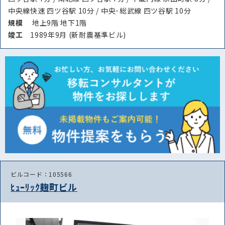
中央線快速 四ツ谷駅 10分 / 中央･総武線 四ツ谷駅 10分
規模
地上9階 地下1階
竣⼯
1989年9月 (新耐震基準ビル)
ビルコード：105566
ﾋｭｰﾘｯｸ麹町ビル