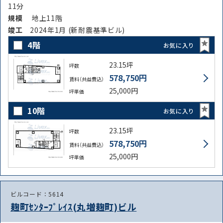
11分
規模
地上11階
竣⼯
2024年1月 (新耐震基準ビル)
4階
お気に入り
23.15坪
坪数
578,750円
賃料（共益費込）
25,000円
坪単価
10階
お気に入り
23.15坪
坪数
578,750円
賃料（共益費込）
25,000円
坪単価
路線・駅
住所
から探す
から探す
ビルコード：5614
麹町ｾﾝﾀｰﾌﾟﾚｲｽ(丸増麹町)ビル