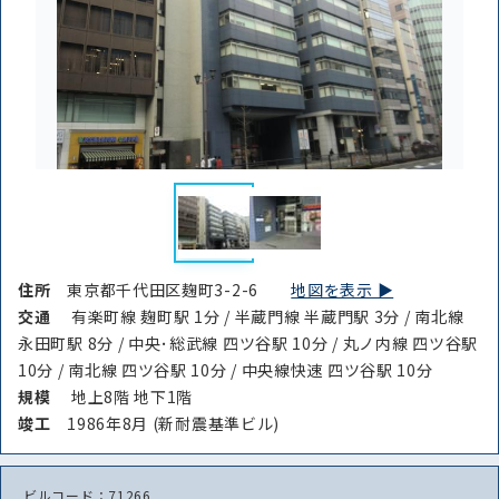
住所
東京都千代田区麹町3-2-6
地図を表示 ▶︎
交通
有楽町線 麹町駅 1分 / 半蔵門線 半蔵門駅 3分 / 南北線
永田町駅 8分 / 中央･総武線 四ツ谷駅 10分 / 丸ノ内線 四ツ谷駅
10分 / 南北線 四ツ谷駅 10分 / 中央線快速 四ツ谷駅 10分
規模
地上8階 地下1階
竣⼯
1986年8月 (新耐震基準ビル)
ビルコード：71266