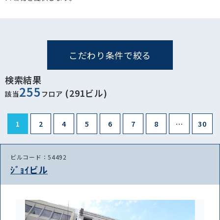
こだわり条件で絞る
検索結果
255
(291ビル)
該当
フロア
1
2
4
5
6
7
8
…
30
ビルコード：54492
ｼﾞｮｲビル