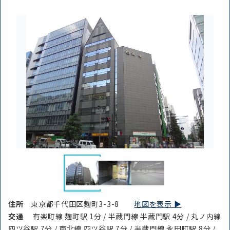
条件を絞り込む
住所
東京都千代田区麹町3-3-8
地図を表示 ▶︎
交通
有楽町線 麹町駅 1分 / 半蔵門線 半蔵門駅 4分 / 丸ノ内線
四ツ谷駅 7分 / 南北線 四ツ谷駅 7分 / 半蔵門線 永田町駅 8分 /