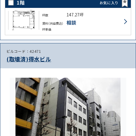
1階
お気に入り
147.27坪
坪数
相談
賃料（共益費込）
坪単価
ビルコード：42471
(取壊済)得水ビル