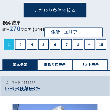
こだわり条件で絞る
検索結果
270
(144ビル)
該当
フロア
1
2
4
5
6
7
8
…
15
基本情報
間取り図表⽰
リスト表⽰
ビルコード：118977
ﾋｭｰﾘｯｸ秋葉原ﾀﾜｰ