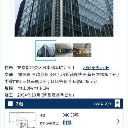
住所
東京都中央区日本橋本町2-4-1
地図を表示 ▶︎
交通
銀座線 三越前駅 3分 / JR総武線快速 新日本橋駅 4分 /
半蔵門線 三越前駅 5分 / 日比谷線 小伝馬町駅 7分
規模
地上8階 地下1階
竣⼯
2004年10月 (新耐震基準ビル)
2階
お気に入り
路線・駅
住所
340.35坪
から探す
から探す
坪数
相談
賃料（共益費込）