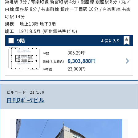
築地駅 3分 / 有楽町線 新富町駅 4分 / 銀座線 銀座駅 8分 / 丸ノ
内線 銀座駅 8分 / 有楽町線 銀座一丁目駅 10分 / 有楽町線 有楽
町駅 14分
規模
地上13階 地下3階
竣⼯
1971年5月 (新耐震基準ビル)
9階
お気に入り
305.29坪
坪数
8,303,888円
賃料（共益費込）
23,000円
坪単価
ビルコード：217160
日刊ｽﾎﾟｰﾂビル