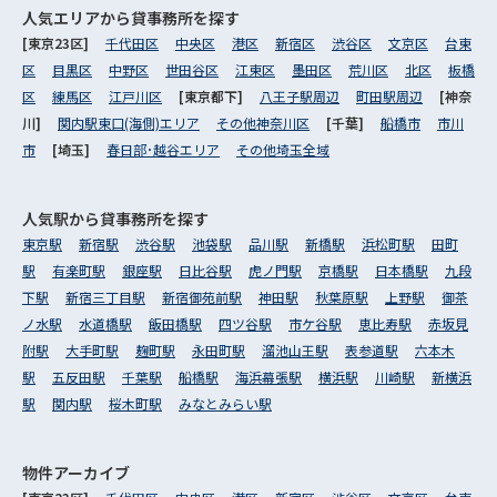
人気エリアから
貸事務所を探す
[東京23区]
千代田区
中央区
港区
新宿区
渋谷区
文京区
台東
区
目黒区
中野区
世田谷区
江東区
墨田区
荒川区
北区
板橋
区
練馬区
江戸川区
[東京都下]
八王子駅周辺
町田駅周辺
[神奈
川]
関内駅東口(海側)エリア
その他神奈川区
[千葉]
船橋市
市川
市
[埼玉]
春日部･越谷エリア
その他埼玉全域
人気駅から
貸事務所を探す
東京駅
新宿駅
渋谷駅
池袋駅
品川駅
新橋駅
浜松町駅
田町
駅
有楽町駅
銀座駅
日比谷駅
虎ノ門駅
京橋駅
日本橋駅
九段
下駅
新宿三丁目駅
新宿御苑前駅
神田駅
秋葉原駅
上野駅
御茶
ノ水駅
水道橋駅
飯田橋駅
四ツ谷駅
市ケ谷駅
恵比寿駅
赤坂見
附駅
大手町駅
麹町駅
永田町駅
溜池山王駅
表参道駅
六本木
駅
五反田駅
千葉駅
船橋駅
海浜幕張駅
横浜駅
川崎駅
新横浜
駅
関内駅
桜木町駅
みなとみらい駅
物件アーカイブ