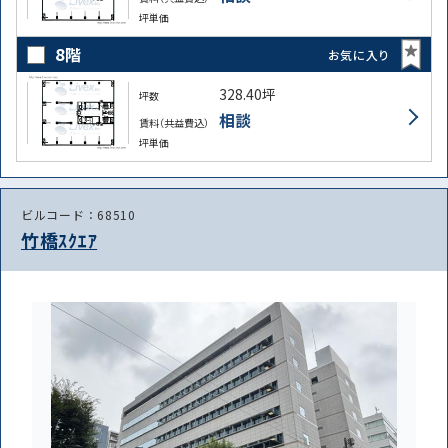
坪単価
8階
お気に入り
328.40坪
坪数
相談
賃料（共益費込）
坪単価
ビルコード：68510
竹橋ｽｸｴｱ