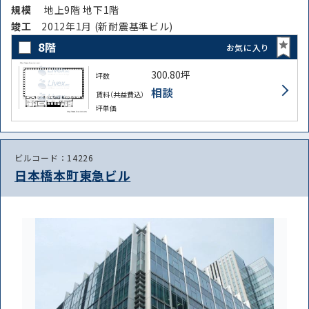
規模
地上9階 地下1階
竣⼯
2012年1月 (新耐震基準ビル)
8階
お気に入り
300.80坪
坪数
相談
賃料（共益費込）
坪単価
ビルコード：14226
日本橋本町東急ビル