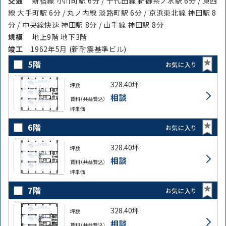
交通
新宿線 小川町駅 6分 / 千代田線 新御茶ノ水駅 6分 / 東西
線 大手町駅 6分 / 丸ノ内線 淡路町駅 6分 / 京浜東北線 神田駅 8
分 / 中央線快速 神田駅 8分 / 山手線 神田駅 8分
規模
地上9階 地下3階
竣⼯
1962年5月 (新耐震基準ビル)
5階
お気に入り
328.40坪
坪数
相談
賃料（共益費込）
坪単価
6階
お気に入り
328.40坪
坪数
相談
賃料（共益費込）
坪単価
7階
お気に入り
328.40坪
坪数
相談
賃料（共益費込）