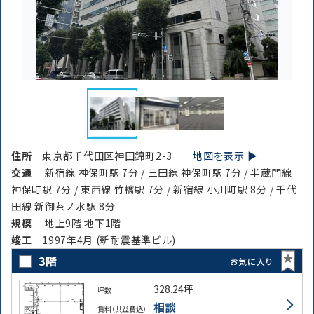
住所
東京都千代田区神田錦町2-3
地図を表示 ▶︎
交通
新宿線 神保町駅 7分 / 三田線 神保町駅 7分 / 半蔵門線
神保町駅 7分 / 東西線 竹橋駅 7分 / 新宿線 小川町駅 8分 / 千代
田線 新御茶ノ水駅 8分
規模
地上9階 地下1階
竣⼯
1997年4月 (新耐震基準ビル)
3階
お気に入り
328.24坪
坪数
相談
賃料（共益費込）