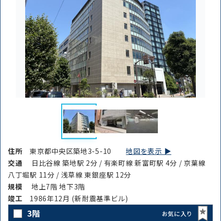
住所
東京都中央区築地3-5-10
地図を表示 ▶︎
交通
日比谷線 築地駅 2分 / 有楽町線 新富町駅 4分 / 京葉線
八丁堀駅 11分 / 浅草線 東銀座駅 12分
規模
地上7階 地下3階
竣⼯
1986年12月 (新耐震基準ビル)
3階
お気に入り