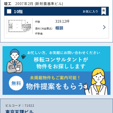
竣⼯
2007年2月 (新耐震基準ビル)
10階
お気に入り
319.12坪
坪数
相談
賃料（共益費込）
坪単価
ビルコード：71022
東京天理ビル