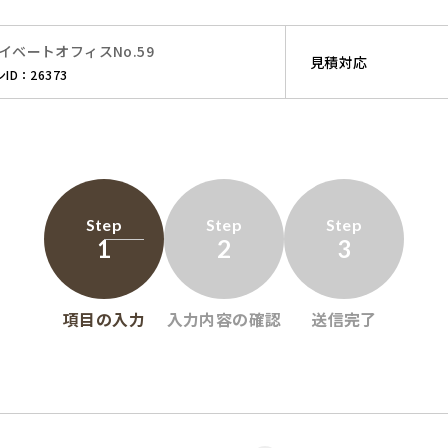
イベートオフィスNo.59
見積対応
ID：26373
Step
Step
Step
1
2
3
項目の
入力
入力内容の
確認
送信
完了