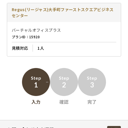
Regus(リージャス)大手町ファーストスクエアビジネス
センター
バーチャルオフィスプラス
プランID：15920
見積対応
1人
Step
Step
Step
1
2
3
入力
確認
完了